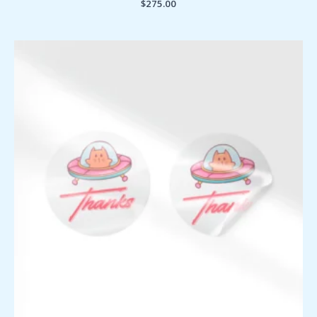
$
275.00