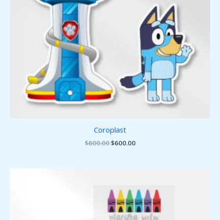
Coroplast
$
800.00
$
600.00