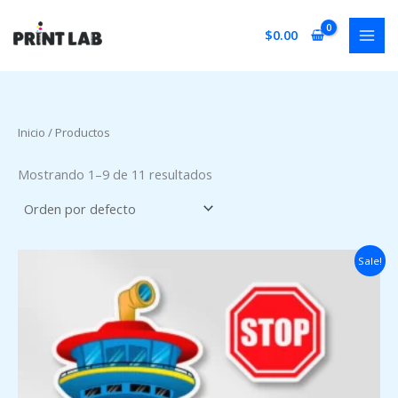
Ir
al
$
0.00
contenido
Inicio
/ Productos
Mostrando 1–9 de 11 resultados
Original
Current
Sale!
price
price
was:
is:
$800.00.
$600.00.