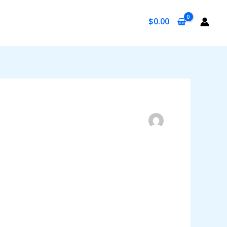
$
0.00