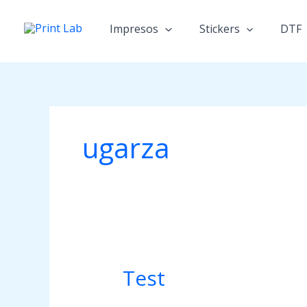
Ir
al
Impresos
Stickers
DTF
contenido
ugarza
Test
Test