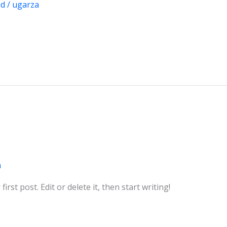
ed
/
ugarza
a
rst post. Edit or delete it, then start writing!